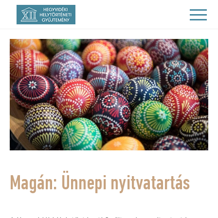
Magán: Ünnepi nyitvatartás