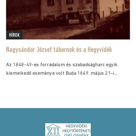
HÍREK
Nagysándor József tábornok és a Hegyvidék
Az 1848-49-es forradalom és szabadságharc egyik
kiemelkedő eseménye volt Buda 1849. május 21-i
bevétele. Közismert,...