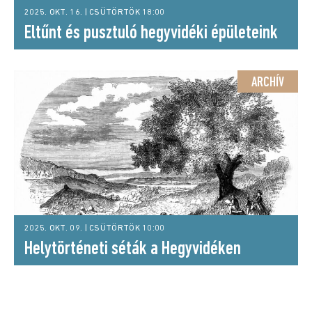
2025. OKT. 16. | CSÜTÖRTÖK 18:00
Eltűnt és pusztuló hegyvidéki épületeink
ARCHÍV
2025. OKT. 09. | CSÜTÖRTÖK 10:00
Helytörténeti séták a Hegyvidéken