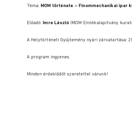
Téma:
MOM története – Finommechanikai ipar k
Előadó:
Imre László
(MOM Emlékalapítvány kurató
A Helytörténeti Gyűjtemény nyári zárvatartása: 20
A program ingyenes.
Minden érdeklődőt szeretettel várunk!