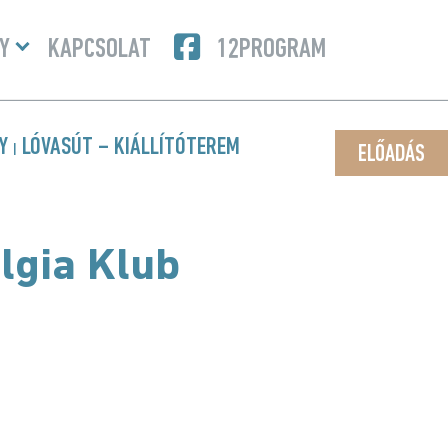
Menü
Y
KAPCSOLAT
12PROGRAM
lenyitása
NY
LÓVASÚT – KIÁLLÍTÓTEREM
|
ELŐADÁS
lgia Klub