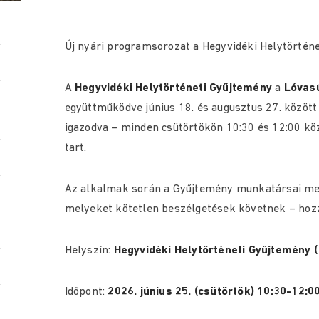
Új nyári programsorozat a Hegyvidéki Helytörtén
A
Hegyvidéki Helytörténeti Gyűjtemény
a
Lóvasú
együttműködve június 18. és augusztus 27. között
igazodva – minden csütörtökön 10:30 és 12:00 kö
tart.
Az alkalmak során a Gyűjtemény munkatársai mel
melyeket kötetlen beszélgetések követnek – hozza
Helyszín:
Hegyvidéki Helytörténeti Gyűjtemény (
Időpont:
2026.
június 25. (csütörtök) 10:30-12:0