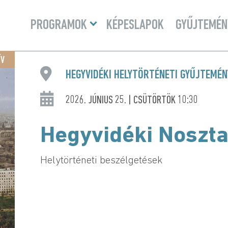
Menü
PROGRAMOK
KÉPESLAPOK
GYŰJTEMÉN
lenyitása
ÍV
HEGYVIDÉKI HELYTÖRTÉNETI GYŰJTEMÉ
2026. JÚNIUS 25. | CSÜTÖRTÖK 10:30
Hegyvidéki Noszta
Helytörténeti beszélgetések