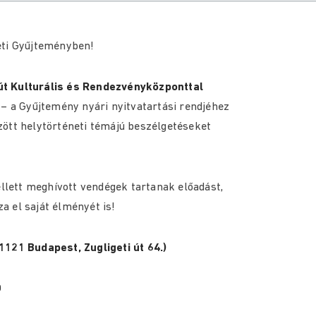
eti Gyűjteményben!
t Kulturális és Rendezvényközponttal
 – a Gyűjtemény nyári nyitvatartási rendjéhez
zött helytörténeti témájú beszélgetéseket
lett meghívott vendégek tartanak előadást,
 el saját élményét is!
1121 Budapest, Zugligeti út 64.)
0