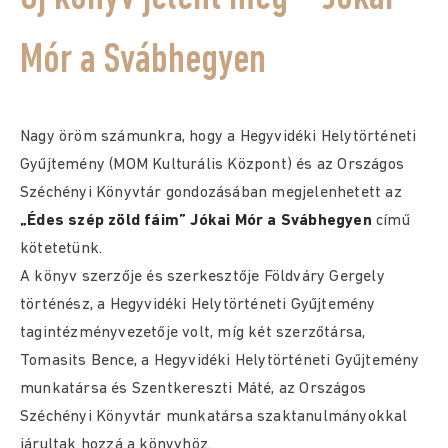
Mór a Svábhegyen
Nagy öröm számunkra, hogy a Hegyvidéki Helytörténeti
Gyűjtemény (MOM Kulturális Központ) és az Országos
Széchényi Könyvtár gondozásában megjelenhetett az
„Édes szép zöld fáim” Jókai Mór a Svábhegyen
című
kötetetünk.
A könyv szerzője és szerkesztője Földváry Gergely
történész, a Hegyvidéki Helytörténeti Gyűjtemény
tagintézményvezetője volt, míg két szerzőtársa,
Tomasits Bence, a Hegyvidéki Helytörténeti Gyűjtemény
munkatársa és Szentkereszti Máté, az Országos
Széchényi Könyvtár munkatársa szaktanulmányokkal
járultak hozzá a könyvhöz.