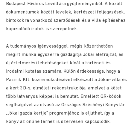
Budapest Főváros Levéltára gyűjteményeiből. A közölt
dokumentumok között levelek, kertészeti feljegyzések,
birtokokra vonatkozó szerződések és a villa építéséhez
kapcsolódó iratok is szerepelnek.
A tudományos igényességgel, mégis közérthetően
megírt munka egyszerre gazdagítja Jókai életrajzát, és
új értelmezési lehetőségeket kínál a történeti és
irodalmi kutatás számára. Külön érdekessége, hogy a
Pazirik Kft. közreműködésével elkészült a Jókai-villa és
a kert 3D-s, elméleti rekonstrukciója, amelyet a kötet
több látványos képpel is bemutat. Emellett QR-kódok
segítségével az olvasó az Országos Széchényi Könyvtár
„Jókai gazda kertje” programjához is eljuthat, így a
könyv az online térhez is szervesen kapcsolódik.