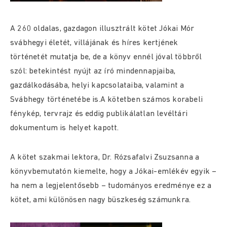
A 260 oldalas, gazdagon illusztrált kötet Jókai Mór
svábhegyi életét, villájának és híres kertjének
történetét mutatja be, de a könyv ennél jóval többről
szól: betekintést nyújt az író mindennapjaiba,
gazdálkodásába, helyi kapcsolataiba, valamint a
Svábhegy történetébe is.A kötetben számos korabeli
fénykép, tervrajz és eddig publikálatlan levéltári
dokumentum is helyet kapott.
A kötet szakmai lektora, Dr. Rózsafalvi Zsuzsanna a
könyvbemutatón kiemelte, hogy a Jókai-emlékév egyik –
ha nem a legjelentősebb – tudományos eredménye ez a
kötet, ami különösen nagy büszkeség számunkra.