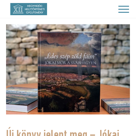
Új könyv jelent meg – Jókai