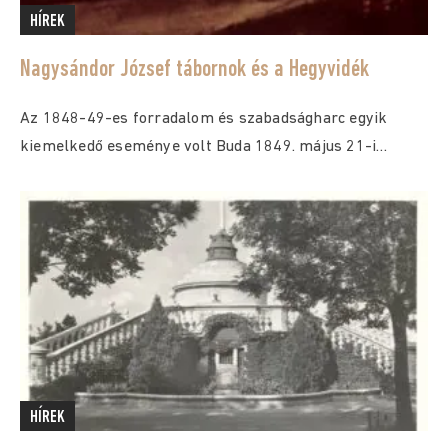
HÍREK
Nagysándor József tábornok és a Hegyvidék
Az 1848-49-es forradalom és szabadságharc egyik
kiemelkedő eseménye volt Buda 1849. május 21-i
bevétele. Közismert,...
HÍREK