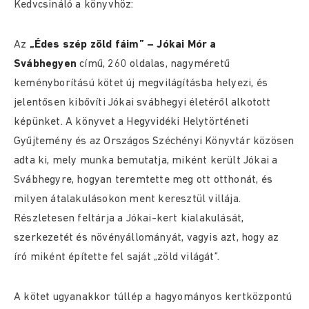
Kedvcsináló a könyvhöz:
Az
„Édes szép zöld fáim” – Jókai Mór a
Svábhegyen
című, 260 oldalas, nagyméretű
keményborítású kötet új megvilágításba helyezi, és
jelentősen kibővíti Jókai svábhegyi életéről alkotott
képünket. A könyvet a Hegyvidéki Helytörténeti
Gyűjtemény és az Országos Széchényi Könyvtár közösen
adta ki, mely munka bemutatja, miként került Jókai a
Svábhegyre, hogyan teremtette meg ott otthonát, és
milyen átalakulásokon ment keresztül villája.
Részletesen feltárja a Jókai-kert kialakulását,
szerkezetét és növényállományát, vagyis azt, hogy az
író miként építette fel saját „zöld világát”.
A kötet ugyanakkor túllép a hagyományos kertközpontú