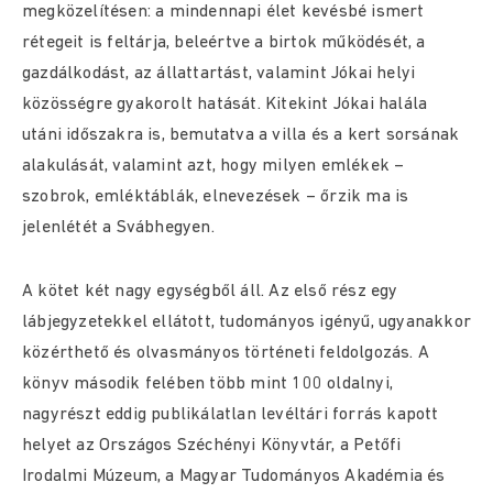
megközelítésen: a mindennapi élet kevésbé ismert
rétegeit is feltárja, beleértve a birtok működését, a
gazdálkodást, az állattartást, valamint Jókai helyi
közösségre gyakorolt hatását. Kitekint Jókai halála
utáni időszakra is, bemutatva a villa és a kert sorsának
alakulását, valamint azt, hogy milyen emlékek –
szobrok, emléktáblák, elnevezések – őrzik ma is
jelenlétét a Svábhegyen.
A kötet két nagy egységből áll. Az első rész egy
lábjegyzetekkel ellátott, tudományos igényű, ugyanakkor
közérthető és olvasmányos történeti feldolgozás. A
könyv második felében több mint 100 oldalnyi,
nagyrészt eddig publikálatlan levéltári forrás kapott
helyet az Országos Széchényi Könyvtár, a Petőfi
Irodalmi Múzeum, a Magyar Tudományos Akadémia és