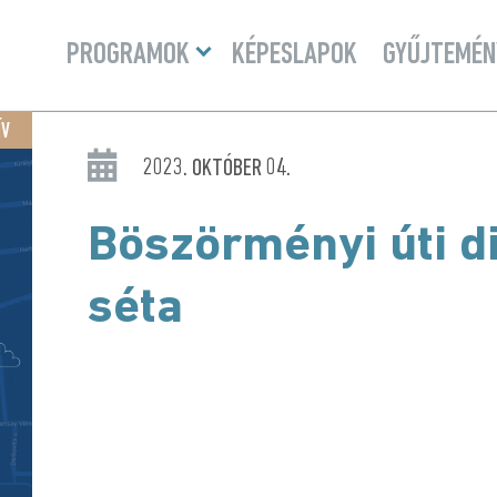
Menü
PROGRAMOK
KÉPESLAPOK
GYŰJTEMÉN
lenyitása
ÍV
2023. OKTÓBER 04.
Böszörményi úti di
séta