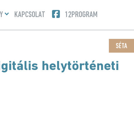
Menü
Y
KAPCSOLAT
12PROGRAM
lenyitása
SÉTA
gitális helytörténeti