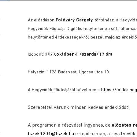
Az előadáson
Földváry Gergely
történész, a Hegyvidé
Hegyvidék Főutcája Digitális helytörténeti séta állomás
helytörténeti érdekességekről beszél majd az érdekl
Időpont:
2023.október 4. (szerda) 17 óra
Helyszín: 1126 Budapest, Ugocsa utca 10.
A Hegyvidék Főutcájáról bővebben a
https://foutca.he
Szeretettel várunk minden kedves érdeklődőt!
A programon a részvétel ingyenes, de
előzetes r
fszek1201@fszek.hu
e-mail-címen, a résztvevők