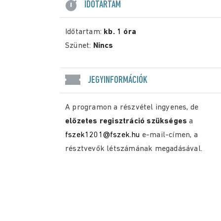
IDŐTARTAM
Időtartam:
kb. 1 óra
Szünet:
Nincs
JEGYINFORMÁCIÓK
A programon a részvétel ingyenes, de
előzetes regisztráció szükséges
a
fszek1201@fszek.hu
e-mail-címen, a
résztvevők létszámának megadásával.