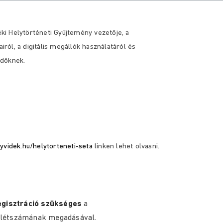
ki Helytörténeti Gyűjtemény vezetője,
a
airól,
a digitális megállók használatáról és
ődőknek.
gyvidek.hu/helytorteneti-seta
linken lehet olvasni.
egisztráció szükséges
a
 létszámának megadásával.