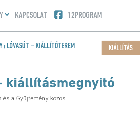
Menü
Y
KAPCSOLAT
12PROGRAM
lenyitása
NY
LÓVASÚT – KIÁLLÍTÓTEREM
|
KIÁLLÍTÁS
 kiállításmegnyitó
 és a Gyűjtemény közös