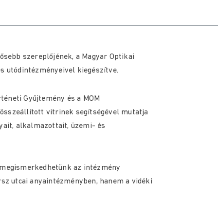
tősebb szereplőjének, a Magyar Optikai
és utódintézményeivel kiegészítve.
történeti Gyűjtemény és a MOM
sszeállított vitrinek segítségével mutatja
yait, alkalmazottait, üzemi- és
úl megismerkedhetünk az intézmény
örsz utcai anyaintézményben, hanem a vidéki