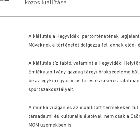
közös kiállítása
A kiállítás a Hegyvidék ipartörténetének legjelen
Műveknek a történetét dolgozza fel, annak előd- 
A kiállítás tíz tabló, valamint a Hegyvidéki Hely
Emlékalapítvány gazdag tárgyi örökségelemeiből ö
be az egykori gyáróriás híres és sikeres találmán
sportszakosztályait.
A munka világán és az előállított termékeken t
társadalmi és kulturális életével, nem csak a Cs
MOM üzemekben is.