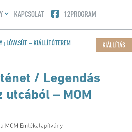
Menü
Y
KAPCSOLAT
12PROGRAM
lenyitása
NY
LÓVASÚT – KIÁLLÍTÓTEREM
|
KIÁLLÍTÁS
rténet / Legendás
sz utcából – MOM
s a MOM Emlékalapítvány