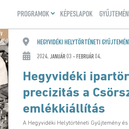
Menü
PROGRAMOK
KÉPESLAPOK
GYŰJTEMÉN
lenyitása
ÍV
HEGYVIDÉKI HELYTÖRTÉNETI GYŰJTEMÉ
2024. JANUÁR 03 - FEBRUÁR 04.
Hegyvidéki ipartö
precizitás a Csör
emlékkiállítás
A Hegyvidéki Helytörténeti Gyűjtemény é