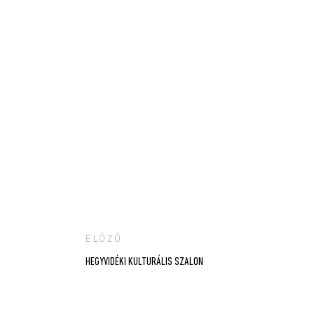
ELŐZŐ
Bejegyzés
HEGYVIDÉKI KULTURÁLIS SZALON
navigáció