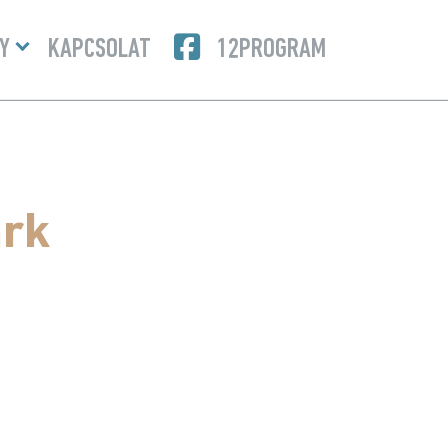
Menü
Y
KAPCSOLAT
12PROGRAM
lenyitása
ark