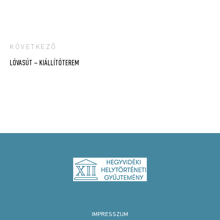
KÖVETKEZŐ
Bejegyzés
LÓVASÚT – KIÁLLÍTÓTEREM
navigáció
IMPRESSZUM