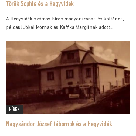
Török Sophie és a Hegyvidék
A Hegyvidék számos híres magyar írónak és költőnek,
például Jókai Mórnak és Kaffka Margitnak adott...
HÍREK
Nagysándor József tábornok és a Hegyvidék