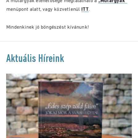
A műtárgyak eléhetősége megtalálható a
„Műtárgyak”
menüpont alatt, vagy közvetlenül
ITT
.
Mindenkinek jó böngészést kívánunk!
Aktuális Híreink