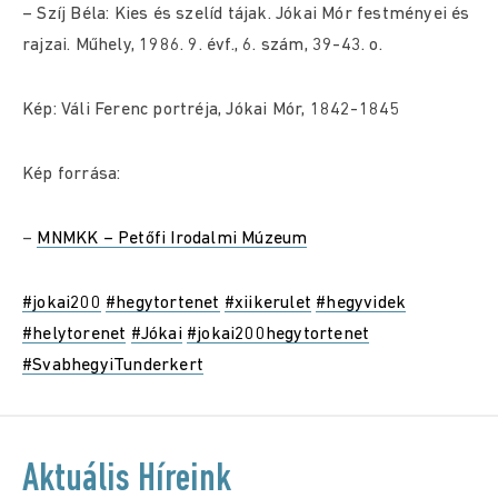
– Szíj Béla: Kies és szelíd tájak. Jókai Mór festményei és
rajzai. Műhely, 1986. 9. évf., 6. szám, 39-43. o.
Kép: Váli Ferenc portréja, Jókai Mór, 1842-1845
Kép forrása:
–
MNMKK – Petőfi Irodalmi Múzeum
#jokai200
#hegytortenet
#xiikerulet
#hegyvidek
#helytorenet
#Jókai
#jokai200hegytortenet
#SvabhegyiTunderkert
Aktuális Híreink