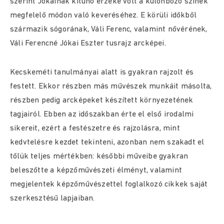
szerint Jókainak kitűnő érzéke volt a különböző színek
megfelelő módon való keveréséhez. E körüli időkből
származik sógorának, Váli Ferenc, valamint nővérének,
Váli Ferencné Jókai Eszter tusrajz arcképei.
Kecskeméti tanulmányai alatt is gyakran rajzolt és
festett. Ekkor részben más művészek munkáit másolta,
részben pedig arcképeket készített környezetének
tagjairól. Ebben az időszakban érte el első irodalmi
sikereit, ezért a festészetre és rajzolásra, mint
kedvtelésre kezdet tekinteni, azonban nem szakadt el
tőlük teljes mértékben: későbbi műveibe gyakran
beleszőtte a képzőművészeti élményt, valamint
megjelentek képzőművészettel foglalkozó cikkek saját
szerkesztésű lapjaiban.