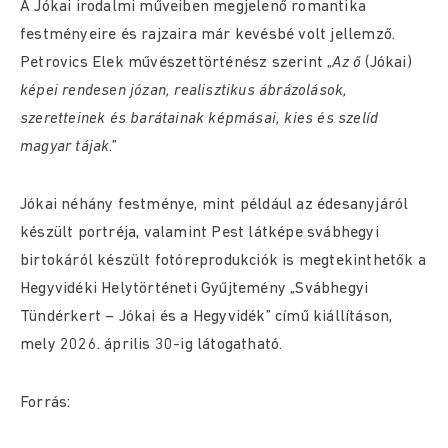
A Jókai irodalmi műveiben megjelenő romantika
festményeire és rajzaira már kevésbé volt jellemző.
Petrovics Elek művészettörténész szerint „
Az ő
(Jókai)
képei rendesen józan, realisztikus ábrázolások,
szeretteinek és barátainak képmásai, kies és szelíd
magyar tájak
.”
Jókai néhány festménye, mint például az édesanyjáról
készült portréja, valamint Pest látképe svábhegyi
birtokáról készült fotóreprodukciók is megtekinthetők a
Hegyvidéki Helytörténeti Gyűjtemény „Svábhegyi
Tündérkert – Jókai és a Hegyvidék” című kiállításon,
mely 2026. április 30-ig látogatható.
Forrás: