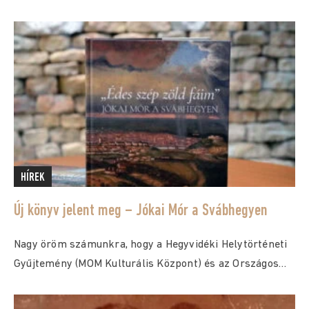
HÍREK
Új könyv jelent meg – Jókai Mór a Svábhegyen
Nagy öröm számunkra, hogy a Hegyvidéki Helytörténeti
Gyűjtemény (MOM Kulturális Központ) és az Országos
Széchényi...