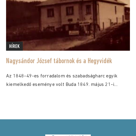
HÍREK
Nagysándor József tábornok és a Hegyvidék
Az 1848-49-es forradalom és szabadságharc egyik
kiemelkedő eseménye volt Buda 1849. május 21-i
bevétele. Közismert,...