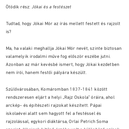
Ötödik rész:
Jókai és a festészet
Tudtad, hogy Jókai Mór az írás mellett festett és rajzolt
is?
Ma, ha valaki meghallja Jókai Mór nevét, szinte biztosan
valamelyik irodalmi műve fog először eszébe jutni.
Azonban az már kevésbé ismert, hogy Jókai kezdetben
nem írói, hanem festői pályára készült.
Szülővárosában, Komáromban 1837-1841 között
rendszeresen eljárt a helyi „Rajz Oskola” óráira, ahol
arckép- és építészeti rajzokat készített. Pápai
iskolaévei alatt sem hagyott fel a festéssel és
rajzolással, egykori diáktársa, Orlai Petrich Soma